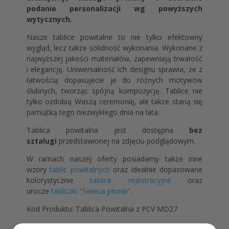
podanie personalizacji wg powyższych
wytycznych.
Nasze tablice powitalne to nie tylko efektowny
wygląd, lecz także solidność wykonania. Wykonane z
najwyższej jakości materiałów, zapewniają trwałość
i elegancję. Uniwersalność ich designu sprawia, że z
łatwością dopasujecie je do różnych motywów
ślubnych, tworząc spójną kompozycję. Tablice nie
tylko ozdobią Waszą ceremonię, ale także staną się
pamiątką tego niezwykłego dnia na lata.
Tablica powitalna jest dostępna
bez
sztalugi
przedstawionej na zdjęciu podglądowym.
W ramach naszej oferty posiadamy także inne
wzory
tablic powitalnych
oraz idealnie dopasowane
kolorystycznie
tablice rejestracyjne
oraz
urocze
tabliczki "Świeca płonie"
.
Kod Produktu: Tablica Powitalna z PCV MD27