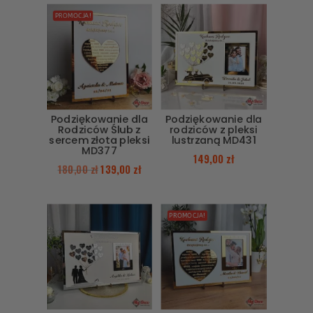
PROMOCJA!
Podziękowanie dla
Podziękowanie dla
Rodziców Ślub z
rodziców z pleksi
sercem złota pleksi
lustrzaną MD431
MD377
149,00
zł
180,00
zł
139,00
zł
PROMOCJA!