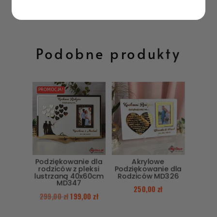
Podobne produkty
PROMOCJA!
Podziękowanie dla
Akrylowe
rodziców z pleksi
Podziękowanie dla
lustrzaną 40x60cm
Rodziców MD326
MD347
250,00
zł
299,00
zł
199,00
zł