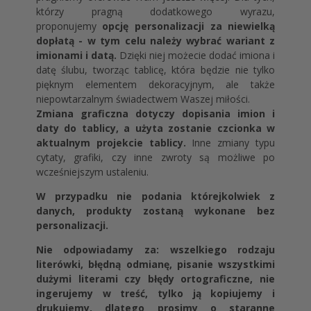
którzy pragną dodatkowego wyrazu,
proponujemy
opcję personalizacji za niewielką
dopłatą - w tym celu należy wybrać wariant z
imionami i datą.
Dzięki niej możecie dodać imiona i
datę ślubu, tworząc tablicę, która będzie nie tylko
pięknym elementem dekoracyjnym, ale także
niepowtarzalnym świadectwem Waszej miłości.
Zmiana graficzna dotyczy dopisania imion i
daty do tablicy, a użyta zostanie czcionka w
aktualnym projekcie tablicy.
Inne zmiany typu
cytaty, grafiki, czy inne zwroty są możliwe po
wcześniejszym ustaleniu.
W przypadku nie podania którejkolwiek z
danych, produkty zostaną wykonane bez
personalizacji.
Nie odpowiadamy za: wszelkiego rodzaju
literówki, błędną odmianę, pisanie wszystkimi
dużymi literami czy błędy ortograficzne, nie
ingerujemy w treść, tylko ją kopiujemy i
drukujemy, dlatego prosimy o staranne