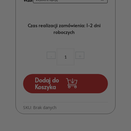
Wzór
Czas realizacji zamówienia: 1-2 dni
roboczych
ilość
-
+
Tablica
Powitalna
z
PCV
Dodaj do
Ślub
Koszyka
MD27
SKU:
Brak danych