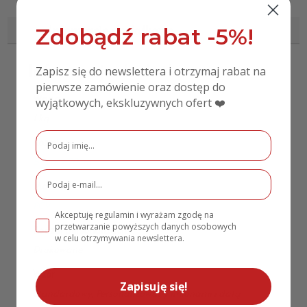
Informacje dodatkowe
Zdobądź rabat -5%!
Informacje dodatkowe
Zapisz się do newslettera i otrzymaj rabat na
pierwsze zamówienie oraz dostęp do
Waga
wyjątkowych, ekskluzywnych ofert ❤️
1 kg
Rozmiar
50cm x 70cm
Materiał
PCV
Akceptuję regulamin i wyrażam zgodę na
przetwarzanie powyższych danych osobowych
Rodzaj personalizacji
w celu otrzymywania newslettera.
Drukowane
Wzór
Zapisuję się!
Standardowy, Personalizowany imionami i datą