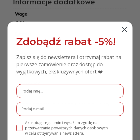
Informacje dodatkowe
Waga
0,5 kg
Rozmiar
Zdobądź rabat -5%!
50cm x 70cm
Materiał
Zapisz się do newslettera i otrzymaj rabat na
PCV
pierwsze zamówienie oraz dostęp do
wyjątkowych, ekskluzywnych ofert ❤️
Rodzaj personalizacji
Grawerowane
Wzór
Standardowy, Personalizowany imionami i datą
Akceptuję regulamin i wyrażam zgodę na
przetwarzanie powyższych danych osobowych
w celu otrzymywania newslettera.