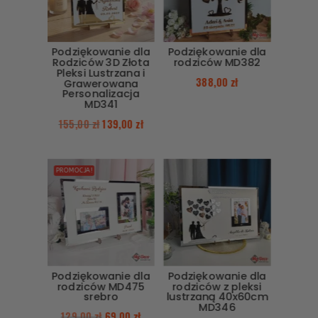
Podziękowanie dla
Podziękowanie dla
Rodziców 3D Złota
rodziców MD382
Pleksi Lustrzana i
388,00
zł
Grawerowana
Personalizacja
MD341
155,00
zł
139,00
zł
PROMOCJA!
Podziękowanie dla
Podziękowanie dla
rodziców MD475
rodziców z pleksi
srebro
lustrzaną 40x60cm
MD346
129,00
zł
69,00
zł