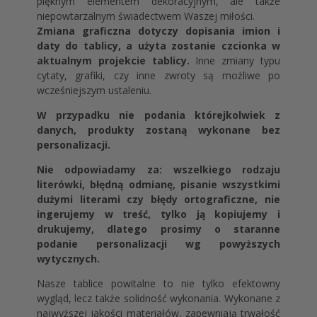
pięknym elementem dekoracyjnym, ale także
niepowtarzalnym świadectwem Waszej miłości.
Zmiana graficzna dotyczy dopisania imion i
daty do tablicy, a użyta zostanie czcionka w
aktualnym projekcie tablicy.
Inne zmiany typu
cytaty, grafiki, czy inne zwroty są możliwe po
wcześniejszym ustaleniu.
W przypadku nie podania którejkolwiek z
danych, produkty zostaną wykonane bez
personalizacji.
Nie odpowiadamy za: wszelkiego rodzaju
literówki, błędną odmianę, pisanie wszystkimi
dużymi literami czy błędy ortograficzne, nie
ingerujemy w treść, tylko ją kopiujemy i
drukujemy, dlatego prosimy o staranne
podanie personalizacji wg powyższych
wytycznych.
Nasze tablice powitalne to nie tylko efektowny
wygląd, lecz także solidność wykonania. Wykonane z
najwyższej jakości materiałów, zapewniają trwałość