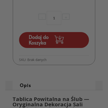
ilość
-
+
Tablica
Powitalna
z
PCV
Dodaj do
Ślub
Koszyka
Wesele
Dekoracja
Sali
SKU:
Brak danych
MD12
Opis
Tablica Powitalna na Ślub —
Oryginalna Dekoracja Sali