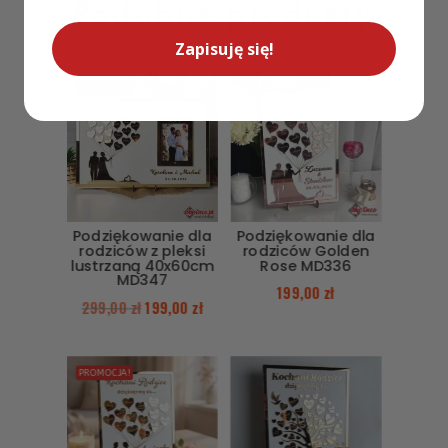
Podobne produkty
Zapisuję się!
PROMOCJA!
Podziękowanie dla
Podziękowanie dla
rodziców z pleksi
rodziców Golden
lustrzaną 40x60cm
Rose MD336
MD347
199,00
zł
299,00
zł
199,00
zł
PROMOCJA!