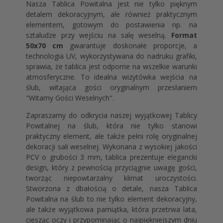
Nasza Tablica Powitalna jest nie tylko pięknym
detalem dekoracyjnym, ale również praktycznym
elementem, gotowym do postawienia np. na
sztaludze przy wejściu na salę weselną.
Format
50x70 cm
gwarantuje doskonałe proporcje, a
technologia UV, wykorzystywana do nadruku grafiki,
sprawia, że tablica jest odporne na wszelkie warunki
atmosferyczne. To idealna wizytówka wejścia na
ślub, witająca gości oryginalnym przesłaniem
"Witamy Gości Weselnych".
Zapraszamy do odkrycia naszej wyjątkowej Tablicy
Powitalnej na ślub, która nie tylko stanowi
praktyczny element, ale także pełni rolę oryginalnej
dekoracji sali weselnej. Wykonana z wysokiej jakości
PCV o grubości 3 mm, tablica prezentuje elegancki
design, który z pewnością przyciągnie uwagę gości,
tworząc niepowtarzalny klimat uroczystości.
Stworzona z dbałością o detale, nasza Tablica
Powitalna na ślub to nie tylko element dekoracyjny,
ale także wyjątkowa pamiątka, która przetrwa lata,
ciesząc oczy i przypominając o najpiękniejszym dniu