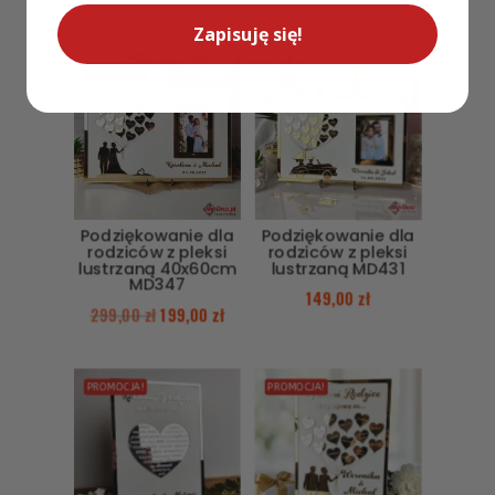
Zapisuję się!
PROMOCJA!
Podziękowanie dla
Podziękowanie dla
rodziców z pleksi
rodziców z pleksi
lustrzaną 40x60cm
lustrzaną MD431
MD347
149,00
zł
299,00
zł
199,00
zł
PROMOCJA!
PROMOCJA!