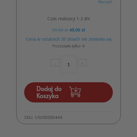
Wyczyść
Czas realizacji 1-2 dni
Pierwotna
Aktualna
99,00
zł
49,00
zł
cena
cena
Cena w ostatnich 30 dniach nie zmieniła się
wynosiła:
wynosi:
Pozostało tylko: 4
99,00 zł.
49,00 zł.
ilość
-
+
Tablica
Powitalna
z
PCV
Dodaj do
Ślub
Koszyka
Wesele
MD32
SKU:
1/0/00000444