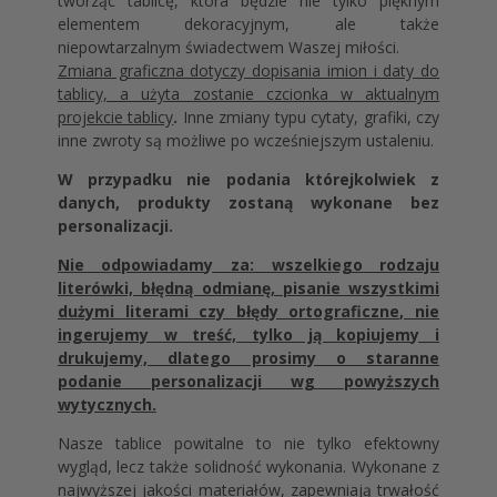
tworząc tablicę, która będzie nie tylko pięknym
elementem dekoracyjnym, ale także
niepowtarzalnym świadectwem Waszej miłości.
Zmiana graficzna dotyczy dopisania imion i daty do
tablicy, a użyta zostanie czcionka w aktualnym
projekcie tablicy
.
Inne zmiany typu cytaty, grafiki, czy
inne zwroty są możliwe po wcześniejszym ustaleniu.
W przypadku nie podania którejkolwiek z
danych, produkty zostaną wykonane bez
personalizacji.
Nie odpowiadamy za: wszelkiego rodzaju
literówki, błędną odmianę, pisanie wszystkimi
dużymi literami czy błędy ortograficzne, nie
ingerujemy w treść, tylko ją kopiujemy i
drukujemy, dlatego prosimy o staranne
podanie personalizacji wg powyższych
wytycznych.
Nasze tablice powitalne to nie tylko efektowny
wygląd, lecz także solidność wykonania. Wykonane z
najwyższej jakości materiałów, zapewniają trwałość