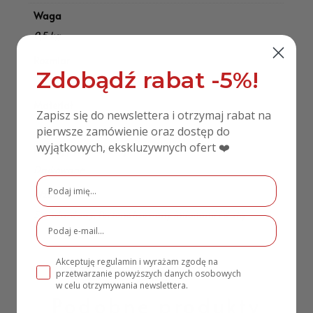
Waga
0,5 kg
Rozmiar
Zdobądź rabat -5%!
70 cm x 54 cm
Materiał
Zapisz się do newslettera i otrzymaj rabat na
PCV
pierwsze zamówienie oraz dostęp do
wyjątkowych, ekskluzywnych ofert ❤️
Rodzaj personalizacji
Drukowane
Wzór
Standardowy, Personalizowany imionami i datą
Akceptuję regulamin i wyrażam zgodę na
przetwarzanie powyższych danych osobowych
w celu otrzymywania newslettera.
Podobne produkty