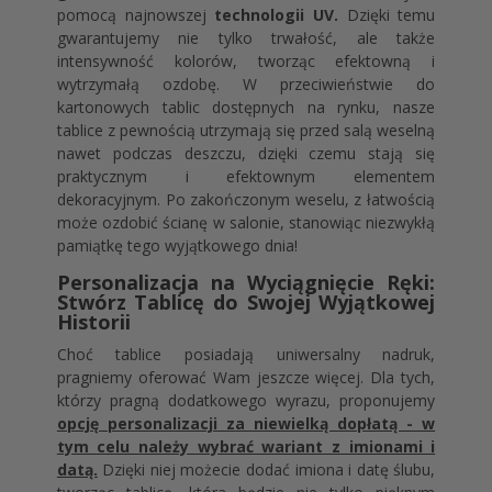
pomocą najnowszej
technologii UV.
Dzięki temu
gwarantujemy nie tylko trwałość, ale także
intensywność kolorów, tworząc efektowną i
wytrzymałą ozdobę. W przeciwieństwie do
kartonowych tablic dostępnych na rynku, nasze
tablice z pewnością utrzymają się przed salą weselną
nawet podczas deszczu, dzięki czemu stają się
praktycznym i efektownym elementem
dekoracyjnym. Po zakończonym weselu, z łatwością
może ozdobić ścianę w salonie, stanowiąc niezwykłą
pamiątkę tego wyjątkowego dnia!
Personalizacja na Wyciągnięcie Ręki:
Stwórz Tablicę do Swojej Wyjątkowej
Historii
Choć tablice posiadają uniwersalny nadruk,
pragniemy oferować Wam jeszcze więcej. Dla tych,
którzy pragną dodatkowego wyrazu, proponujemy
opcję personalizacji za niewielką dopłatą - w
tym celu należy wybrać wariant z imionami i
datą.
Dzięki niej możecie dodać imiona i datę ślubu,