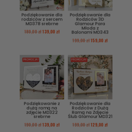
Podziękowanie dla
Podziękowanie dla
rodziców z sercem
Rodziców 3D
MD378 srebrne
Glamour Para
Młoda z
180,00
zł
139,00
zł
Balonami MD343
199,00
zł
159,00
zł
PROMOCJA!
PROMOCJA!
Podziękowanie z
Podziękowanie dla
dużą ramą na
Rodziców z Dużą
zdjęcie MD322
Ramą na Zdjęcie
srebrne
Ślub Glamour MD321
190,00
zł
139,00
zł
199,00
zł
129,00
zł