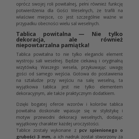
oprócz swojej roli powitalnej, pełni również funkcję
potwierdzenia dla Gości Weselnych, że trafili na
właściwe miejsce, co jest szczególnie ważne w
przypadku obecności wielu sal weselnych.
Tablica powitalna — Nie tylko
dekoracja, ale również
niepowtarzalna pamiątka!
Tablica powitalna to nie tylko elegancki element
wystroju sali weselnej. Będzie ciekawą i oryginalną
wizytówką Waszego wesela, przykuwając uwagę
gości od samego wejścia. Gotowa do postawienia
na sztaludze przy wejściu na salę weselną, ta
wyjątkowa tablica jest nie tylko elementem
dekoracyjnym, ale także praktycznym dodatkiem.
Dzięki bogatej ofercie wzorów i kolorów tablica
powitalna doskonale wpasuje się w stylistykę i
motyw przewodni dekoracji weselnych, dodając
wyjątkowy charakter każdej uroczystości.
Tablice zostały wykonane z
pcv spienionego o
grubości 3 mm
, a ich nadruk został stworzony za