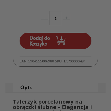
ilość
-
+
Talerzyk
podstawka
porcelanowy
na
Dodaj do
obrączki
Koszyka
Serce
EAN:
5904555006980
SKU:
1/0/00000491
Opis
Talerzyk porcelanowy na
obrączki ślubne – Elegancja i