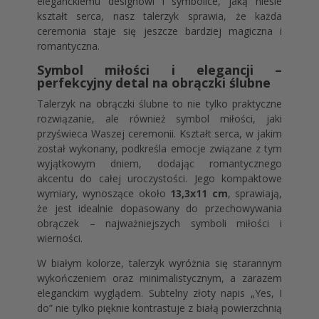
eleganckiemu designowi i symbolice, jaką niesie
kształt serca, nasz talerzyk sprawia, że każda
ceremonia staje się jeszcze bardziej magiczna i
romantyczna.
Symbol miłości i elegancji –
perfekcyjny detal na obrączki ślubne
Talerzyk na obrączki ślubne to nie tylko praktyczne
rozwiązanie, ale również symbol miłości, jaki
przyświeca Waszej ceremonii. Kształt serca, w jakim
został wykonany, podkreśla emocje związane z tym
wyjątkowym dniem, dodając romantycznego
akcentu do całej uroczystości. Jego kompaktowe
wymiary, wynoszące około
13,3x11 cm
, sprawiają,
że jest idealnie dopasowany do przechowywania
obrączek – najważniejszych symboli miłości i
wierności.
W białym kolorze, talerzyk wyróżnia się starannym
wykończeniem oraz minimalistycznym, a zarazem
eleganckim wyglądem. Subtelny złoty napis „Yes, I
do” nie tylko pięknie kontrastuje z białą powierzchnią