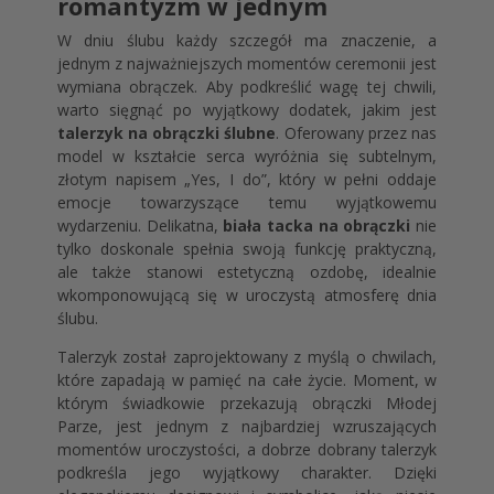
romantyzm w jednym
W dniu ślubu każdy szczegół ma znaczenie, a
jednym z najważniejszych momentów ceremonii jest
wymiana obrączek. Aby podkreślić wagę tej chwili,
warto sięgnąć po wyjątkowy dodatek, jakim jest
talerzyk na obrączki ślubne
. Oferowany przez nas
model w kształcie serca wyróżnia się subtelnym,
złotym napisem „Yes, I do”, który w pełni oddaje
emocje towarzyszące temu wyjątkowemu
wydarzeniu. Delikatna,
biała tacka na obrączki
nie
tylko doskonale spełnia swoją funkcję praktyczną,
ale także stanowi estetyczną ozdobę, idealnie
wkomponowującą się w uroczystą atmosferę dnia
ślubu.
Talerzyk został zaprojektowany z myślą o chwilach,
które zapadają w pamięć na całe życie. Moment, w
którym świadkowie przekazują obrączki Młodej
Parze, jest jednym z najbardziej wzruszających
momentów uroczystości, a dobrze dobrany talerzyk
podkreśla jego wyjątkowy charakter. Dzięki