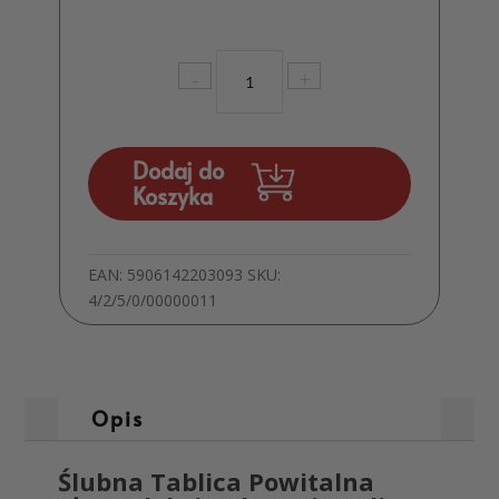
ilość
-
+
Weselna
Tablica
Powitalna
Gości
Dodaj do
Dekoracja
Koszyka
Sali
Srebrna
Plexi
EAN:
5906142203093
SKU:
MD1312
4/2/5/0/00000011
Opis
Ślubna Tablica Powitalna