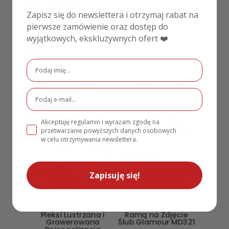
Rodzaj personalizacji
Zapisz się do newslettera i otrzymaj rabat na
Drukowane
pierwsze zamówienie oraz dostęp do
wyjątkowych, ekskluzywnych ofert ❤️
Podobne produkty
Akceptuję regulamin i wyrażam zgodę na
PROMOCJA!
PROMOCJA!
przetwarzanie powyższych danych osobowych
w celu otrzymywania newslettera.
Zapisuję się!
Podziękowanie dla
Podziękowanie dla
Rodziców 3D Złota
Rodziców z Dużą
Pleksi Lustrzana i
Ramą na Zdjęcie
Grawerowana
Ślub Glamour MD321