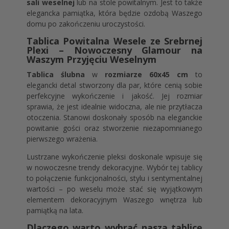
sali weselnej
lub na stole powitalnym. Jest to także
elegancka pamiątka, która będzie ozdobą Waszego
domu po zakończeniu uroczystości.
Tablica Powitalna Wesele ze Srebrnej
Plexi – Nowoczesny Glamour na
Waszym Przyjęciu Weselnym
Tablica ślubna
w
rozmiarze 60x45 cm
to
elegancki detal stworzony dla par, które cenią sobie
perfekcyjne wykończenie i jakość. Jej rozmiar
sprawia, że jest idealnie widoczna, ale nie przytłacza
otoczenia. Stanowi doskonały sposób na eleganckie
powitanie gości oraz stworzenie niezapomnianego
pierwszego wrażenia.
Lustrzane wykończenie pleksi doskonale wpisuje się
w nowoczesne trendy dekoracyjne. Wybór tej tablicy
to połączenie funkcjonalności, stylu i sentymentalnej
wartości – po weselu może stać się wyjątkowym
elementem dekoracyjnym Waszego wnętrza lub
pamiątką na lata.
Dlaczego warto wybrać naszą tablicę