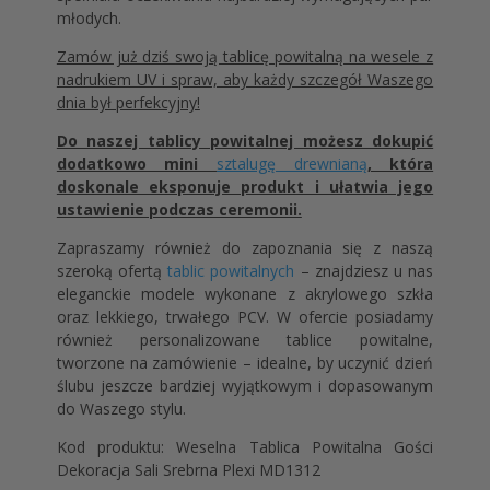
młodych.
Zamów już dziś swoją tablicę powitalną na wesele z
nadrukiem UV i spraw, aby każdy szczegół Waszego
dnia był perfekcyjny!
Do naszej tablicy powitalnej możesz dokupić
dodatkowo mini
sztalugę drewnianą
, która
doskonale eksponuje produkt i ułatwia jego
ustawienie podczas ceremonii.
Zapraszamy również do zapoznania się z naszą
szeroką ofertą
tablic powitalnych
– znajdziesz u nas
eleganckie modele wykonane z akrylowego szkła
oraz lekkiego, trwałego PCV. W ofercie posiadamy
również personalizowane tablice powitalne,
tworzone na zamówienie – idealne, by uczynić dzień
ślubu jeszcze bardziej wyjątkowym i dopasowanym
do Waszego stylu.
Kod produktu: Weselna Tablica Powitalna Gości
Dekoracja Sali Srebrna Plexi MD1312