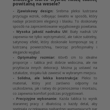
powitalną na wesele?
- Zjawiskowy design:
Srebrna pleksi lustrzana
przyciąga wzrok, odbijając światło w sposób, który
nadaje przestrzeni elegancji i blasku. To doskonały
sposób na zaprezentowanie wyjątkowego powitania.
- Wysoka jakość nadruku UV:
Biały nadruk UV
zapewnia nie tylko wytrzymałość, ale także subtelny,
satynowy efekt, który doskonale komponuje się z
lustrzaną powierzchnią, tworząc profesjonalny i
elegancki wygląd.
- Optymalny rozmiar:
60x45 cm to idealne
proporcje – tablica jest dobrze widoczna, ale nie
przytłacza innych dekoracji. Można ją ustawić na
sztaludze, stojaku lub zawiesić w wybranym miejscu.
- Solidna, ale lekka konstrukcja:
Pleksi to
materiał, który jest zarówno odporny na
uszkodzenia, jak i łatwy do przenoszenia i montażu,
co zapewnia komfort podczas przygotowań.
- Precyzyjne wykonanie:
Każda tablica to wynik
starannej pracy z dbałością o każdy detal, aby
spełniała oczekiwania najbardziej wymagających par