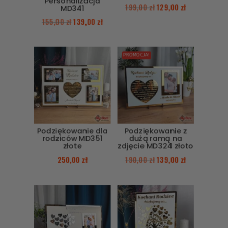
Personalizacja
199,00
zł
129,00
zł
MD341
155,00
zł
139,00
zł
PROMOCJA!
Podziękowanie dla
Podziękowanie z
rodziców MD351
dużą ramą na
złote
zdjęcie MD324 złoto
250,00
zł
190,00
zł
139,00
zł