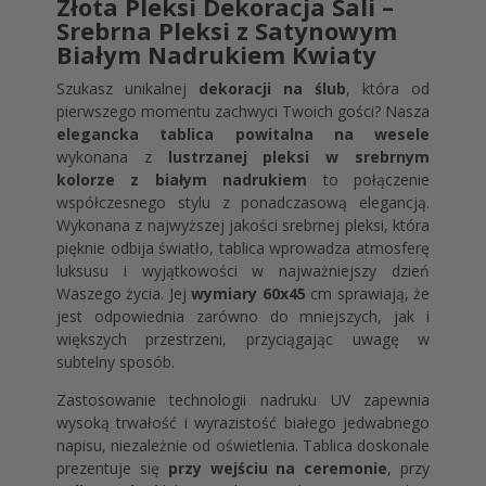
Złota Pleksi Dekoracja Sali –
Srebrna Pleksi z Satynowym
Białym Nadrukiem Kwiaty
Szukasz unikalnej
dekoracji na ślub
, która od
pierwszego momentu zachwyci Twoich gości? Nasza
elegancka tablica powitalna na wesele
wykonana z
lustrzanej pleksi w srebrnym
kolorze z białym nadrukiem
to połączenie
współczesnego stylu z ponadczasową elegancją.
Wykonana z najwyższej jakości srebrnej pleksi, która
pięknie odbija światło, tablica wprowadza atmosferę
luksusu i wyjątkowości w najważniejszy dzień
Waszego życia. Jej
wymiary 60x45
cm sprawiają, że
jest odpowiednia zarówno do mniejszych, jak i
większych przestrzeni, przyciągając uwagę w
subtelny sposób.
Zastosowanie technologii nadruku UV zapewnia
wysoką trwałość i wyrazistość białego jedwabnego
napisu, niezależnie od oświetlenia. Tablica doskonale
prezentuje się
przy wejściu na ceremonie
, przy