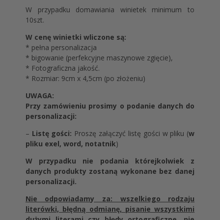
W przypadku domawiania winietek minimum to
10szt.
W cenę winietki wliczone są:
* pełna personalizacja
* bigowanie (perfekcyjne maszynowe zgięcie),
* Fotograficzna jakość.
* Rozmiar: 9cm x 4,5cm (po złożeniu)
UWAGA:
Przy zamówieniu prosimy o podanie danych do
personalizacji:
–
Listę gości:
Proszę załączyć listę gości w pliku (
w
pliku exel, word, notatnik
)
W przypadku nie podania którejkolwiek z
danych produkty zostaną wykonane bez danej
personalizacji.
Nie odpowiadamy za: wszelkiego rodzaju
literówki, błędną odmianę, pisanie wszystkimi
dużymi literami czy błędy ortograficzne, nie