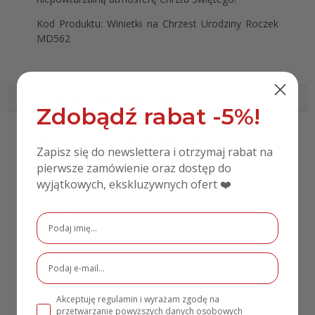
Kod Produktu: Winietki na Chrzest Urodziny Roczek
MD562
Informacje dodatkowe
Zdobądź rabat -5%!
Informacje dodatkowe
Zapisz się do newslettera i otrzymaj rabat na
pierwsze zamówienie oraz dostęp do
Waga
wyjątkowych, ekskluzywnych ofert ❤️
0,10 kg
Materiał
Papier
Rozmiar
9×4,5 cm
Akceptuję regulamin i wyrażam zgodę na
Rodzaj personalizacji
przetwarzanie powyższych danych osobowych