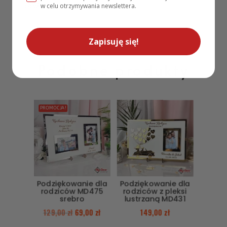
Drukowane
w celu otrzymywania newslettera.
Zapisuję się!
Podobne produkty
PROMOCJA!
Podziękowanie dla
Podziękowanie dla
rodziców MD475
rodziców z pleksi
srebro
lustrzaną MD431
129,00
zł
69,00
zł
149,00
zł