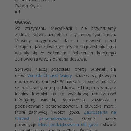
Babcia Krysia
itd.
UWAGA
Po otrzymaniu specyfikacji i nie przyjmujemy
żadnych korekt, uzupełnień czy innego typu zmian.
Prosimy przygotować dane i sprawdzić przed
zakupem, jakiekolwiek zmiany po ich przesłaniu będą
wiązały się ze złożeniem i opłaceniem kolejnego
zamówienia wraz z odrębną dostawą.
Sprawdź Naszą pozostałą ofertę winietek dla
dzieci
Winietki Chrzest Święty
.Szukasz wyjątkowych
dodatków na Chrzest? W naszym sklepie znajdziesz
szeroki asortyment produktów, z których stworzysz
idealny komplet na tę wyjątkową uroczystość!
Oferujemy winietki, zaproszenia, zawieszki i
podziękowania personalizowane z etykietką merci,
które zachwycą Twoich gości.
Zaproszenia na
Chrzest personalizowane.
Zobacz nasze
propozycje
Merci podziękowania dla gości
i stwórz
niepowtarzalną atmosferę Chrztu Świętego!