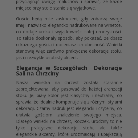
przyciągnąć uwagę maluchów i sprawić, że każde
miejsce przy stole stanie się wyjątkowe.
Goście będą mile zaskoczeni, gdy zobaczą swoje
imię i nazwisko elegancko nadrukowane na winietce,
co dodaje uroku i wyjątkowości całej uroczystości.
To także doskonały sposób, aby pokazać, że dbasz
o każdego gościa i doceniasz ich obecność. Winietki
stanowią więc zarówno praktyczne dekoracje stołu,
jak i niezwykle osobisty akcent.
Elegancja w Szczegółach Dekoracje
Sali na Chrzciny
Nasza winietka na chrzest została starannie
zaprojektowana, aby pasować do każdej aranżacji
stołu. Jej biały kolor jest klasyczny i neutralny, co
sprawia, że idealnie komponuje się z różnymi stylami
dekoracji. Czarny nadruk jest elegancki i czytelny, co
ułatwia gościom znalezienie swojego miejsca.
Dlatego winietki na chrzest, Roczek, urodziny to nie
tylko praktyczne dekoracje stołu, ale także
eleganckie akcenty, które urozmaicają i upiększają