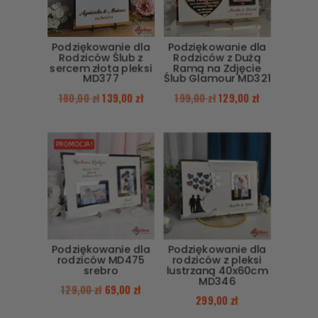
Podziękowanie dla
Podziękowanie dla
Rodziców Ślub z
Rodziców z Dużą
sercem złota pleksi
Ramą na Zdjęcie
MD377
Ślub Glamour MD321
180,00
zł
139,00
zł
199,00
zł
129,00
zł
PROMOCJA!
Podziękowanie dla
Podziękowanie dla
rodziców MD475
rodziców z pleksi
srebro
lustrzaną 40x60cm
MD346
129,00
zł
69,00
zł
299,00
zł