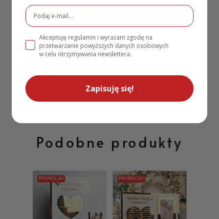
Informacje dodatkowe
Waga
Akceptuję regulamin i wyrażam zgodę na
przetwarzanie powyższych danych osobowych
0,10 kg
w celu otrzymywania newslettera.
Rozmiar
14,5 x 14,5
Zapisuję się!
Podobne produkty
PROMOCJA!
PROMOCJA!