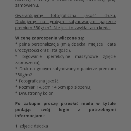
zamówieniu.
Gwarantujemy fotograficzną jakość druku.
Drukujemy na grubym satynowanym papierze
premium 350g/ m2. Nie jest to zwykła tania kreda.
W cenę zaproszenia wliczone są:
* pełna personalizacja (Imię dziecka, miejsce i data
uroczystości oraz lista gości),
* bigowanie (perfekcyjne maszynowe zgięcie
zaproszenia),
* Druk na grubym satynowanym papierze premium
350g/m2.
* Fotograficzna jakość.
* Rozmiar: 14,5cm 14,5cm (po złożeniu)
* Dwustronny kolor
Po zakupie proszę przesłać maila w tytule
podając swój login z potrzebnymi
informacjami:
1. zdjęcie dziecka