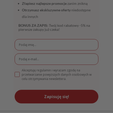
Złapiesz najlepsze promocje
zanim znikną
Otrzymasz ekskluzywne oferty
niedostępne
dla innych
BONUS ZA ZAPIS:
Twój kod rabatowy -5% na
pierwsze zakupy już czeka!
Akceptuję regulamin i wyrażam zgodę na
przetwarzanie powyższych danych osobowych w
celu otrzymywania newslettera.
Zapisuję się!