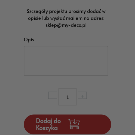
Szczegóły projektu prosimy dodać w
opisie lub wysłać mailem na adres:
sklep@my-deco.pl
Opis
ilość
-
+
Zaproszenie
na
roczek
ze
Dodaj do
zdjęciem
Koszyka
wzór