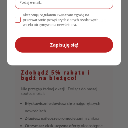
Akceptuję regulamin i wyrażam zgodę na
przetwarzanie powyższych danych osobowych
Tylko zalogowani klienci, którzy kupili ten produkt
w celu otrzymywania newslettera.
mogą napisać opinię.
Zapisuję się!
Zdobądź 5% rabatu i
bądź na bieżąco!
Nie przegap żadnej okazji! Dołącz do naszej
społeczności:
Błyskawicznie dowiesz się
o najgorętszych
nowościach
Złapiesz najlepsze promocje
zanim znikną
Otrzymasz ekskluzywne oferty
niedostępne