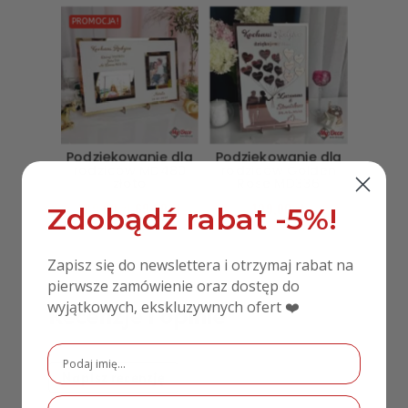
PROMOCJA!
Podziękowanie dla
Podziękowanie dla
rodziców MD480
rodziców Golden
złoto
Rose MD336
129,00
zł
69,00
zł
199,00
zł
Zdobądź rabat -5%!
Zapisz się do newslettera i otrzymaj rabat na
pierwsze zamówienie oraz dostęp do
wyjątkowych, ekskluzywnych ofert ❤️
Recenzje i opinie
Napisz recenzję