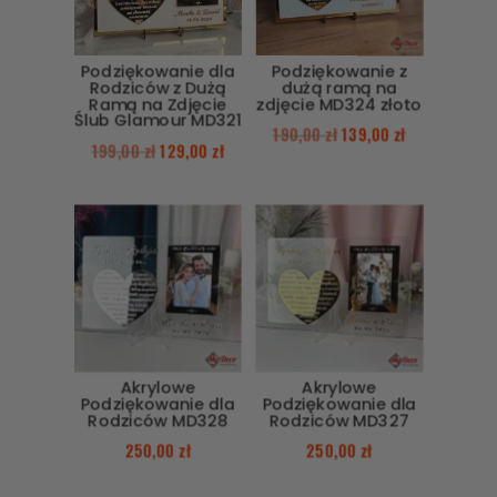
Podziękowanie dla
Podziękowanie z
Rodziców z Dużą
dużą ramą na
Ramą na Zdjęcie
zdjęcie MD324 złoto
Ślub Glamour MD321
190,00
zł
139,00
zł
199,00
zł
129,00
zł
Akrylowe
Akrylowe
Podziękowanie dla
Podziękowanie dla
Rodziców MD328
Rodziców MD327
250,00
zł
250,00
zł