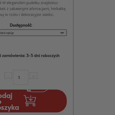
 W eleganckim pudełku znajdziesz
bek z zabawnymi afirmacjami, herbatkę
ą w rożku i dekoracyjne sianko.
Dostępność:
ji zamówienia: 3-5 dni roboczych
ilość
-
+
Zestaw
Prezentowy
dla
odaj
Kobiety
o
Kubek
oszyka
Zajebistości
z