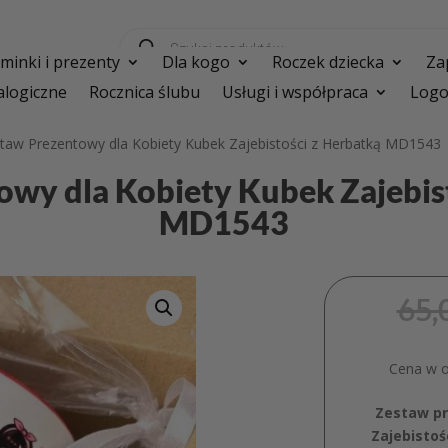
Wyszukiwarka
produktów
inki i prezenty
Dla kogo
Roczek dziecka
Za
logiczne
Rocznica ślubu
Usługi i współpraca
Logo
taw Prezentowy dla Kobiety Kubek Zajebistości z Herbatką MD1543
wy dla Kobiety Kubek Zajebis
MD1543
65,
Cena w os
Zestaw p
Zajebistoś