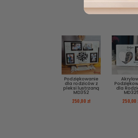
Podziękowanie
Akrylo
dla rodziców z
Podzięko
pleksi lustrzaną
dla Rodz
MD352
MD32
250,00
zł
250,00