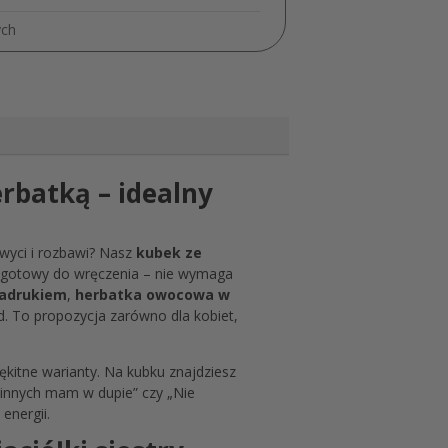
Herbatką
ych
MD1543
rbatką – idealny
hwyci i rozbawi? Nasz
kubek ze
t gotowy do wręczenia – nie wymaga
nadrukiem
,
herbatka owocowa w
ąd. To propozycja zarówno dla kobiet,
kitne warianty. Na kubku znajdziesz
e innych mam w dupie” czy „Nie
energii.