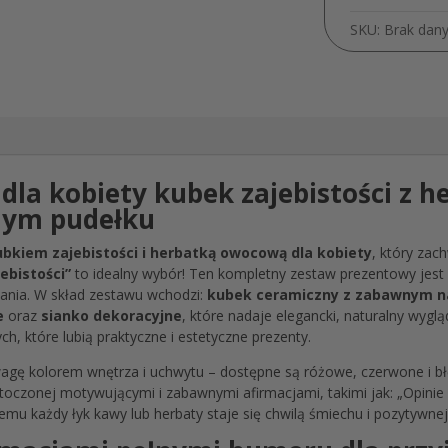
SKU:
Brak dan
la kobiety kubek zajebistości z he
nym pudełku
kiem zajebistości i herbatką owocową dla kobiety
, który zac
ebistości”
to idealny wybór! Ten kompletny zestaw prezentowy jes
nia. W skład zestawu wchodzi:
kubek ceramiczny z zabawnym 
e
oraz
sianko dekoracyjne
, które nadaje elegancki, naturalny wygl
ych, które lubią praktyczne i estetyczne prezenty.
agę kolorem wnętrza i uchwytu – dostępne są różowe, czerwone i błę
otoczonej motywującymi i zabawnymi afirmacjami, takimi jak: „Opini
temu każdy łyk kawy lub herbaty staje się chwilą śmiechu i pozytywnej 