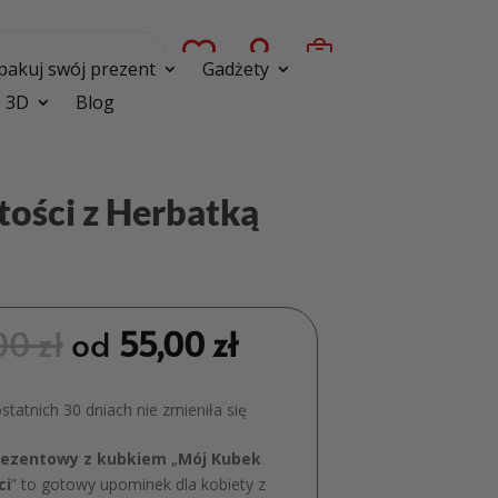



pakuj swój prezent
Gadżety
 3D
Blog
tości z Herbatką
00
zł
od
55,00
zł
tatnich 30 dniach nie zmieniła się
rezentowy z kubkiem
„
Mój Kubek
ci
” to gotowy upominek dla kobiety z