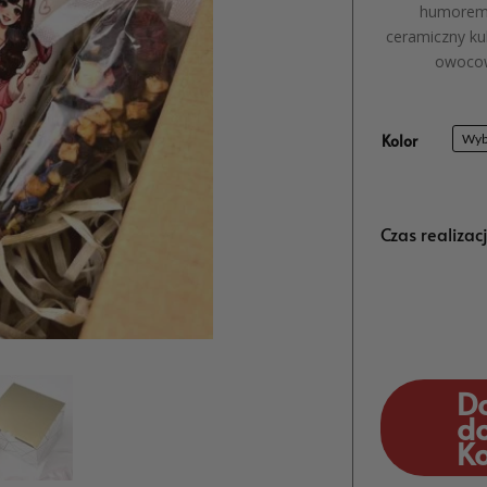
humorem!
ceramiczny ku
owocow
Kolor
Czas realizac
D
d
K