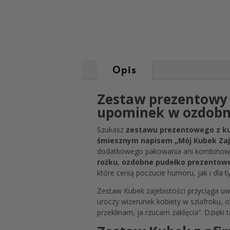
Opis
Zestaw prezentowy d
upominek w ozdob
Szukasz
zestawu prezentowego z kub
śmiesznym napisem „Mój Kubek Zaj
dodatkowego pakowania ani kombinowa
rożku
,
ozdobne pudełko prezentow
które cenią poczucie humoru, jak i dla t
Zestaw Kubek zajebistości przyciąga uw
uroczy wizerunek kobiety w szlafroku, 
przeklinam, ja rzucam zaklęcia”. Dzięki 