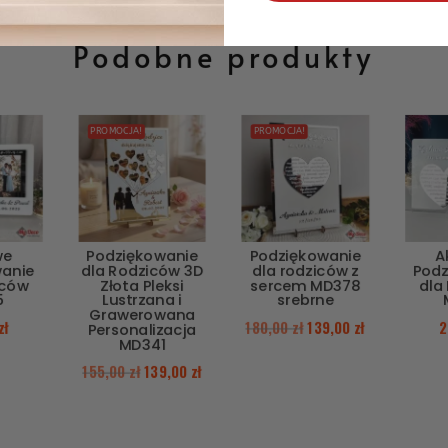
Podobne produkty
PROMOCJA!
PROMOCJA!
we
Podziękowanie
Podziękowanie
A
wanie
dla Rodziców 3D
dla rodziców z
Podz
iców
Złota Pleksi
sercem MD378
dla
5
Lustrzana i
srebrne
Grawerowana
zł
180,00
zł
139,00
zł
2
Personalizacja
MD341
155,00
zł
139,00
zł