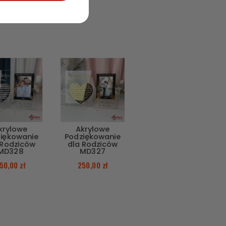
krylowe
Akrylowe
iękowanie
Podziękowanie
 Rodziców
dla Rodziców
MD328
MD327
50,00
zł
250,00
zł