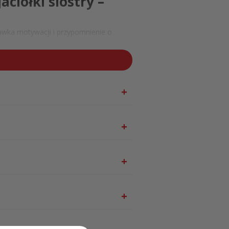
ciółki siostry –
dawka motywacji i przypomnienie o
 nawet po wielokrotnym myciu w
 ale też źródłem inspiracji każdego
binę radości do codziennej rutyny.
 gotowy zestaw
m w pudełku ozdobnym
to gotowy
a kubek i herbatka owocowa w rożku
st dla przyjaciółki lub siostry. Zestaw
ozwiązaniem także dla osób, które
rki i mikrofali –