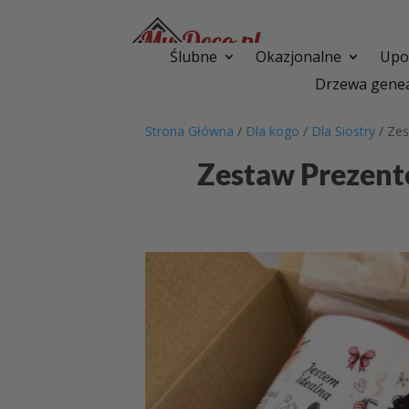
Ślubne
Okazjonalne
Upom
Drzewa genea
Strona Główna
/
Dla kogo
/
Dla Siostry
/ Zes
Zestaw Prezento