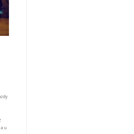
ażdy
z
 a u