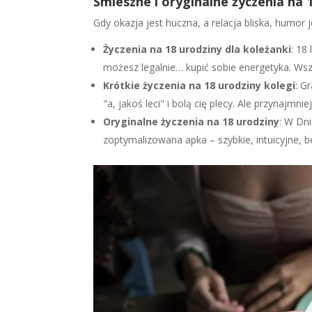
Śmieszne i oryginalne życzenia na 1
Gdy okazja jest huczna, a relacja bliska, humor 
Życzenia na 18 urodziny dla koleżanki
: 18
możesz legalnie… kupić sobie energetyka. Wsz
Krótkie życzenia na 18 urodziny kolegi
: G
"a, jakoś leci" i bolą cię plecy. Ale przynajmni
Oryginalne życzenia na 18 urodziny
: W Dni
zoptymalizowana apka – szybkie, intuicyjne, b