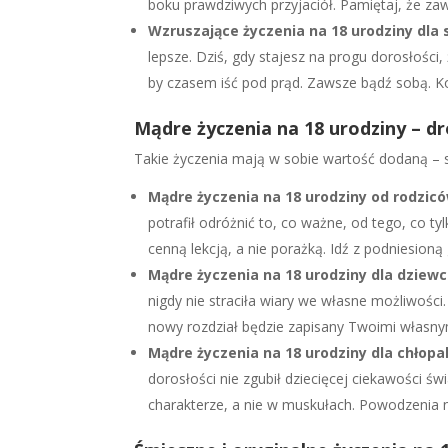
boku prawdziwych przyjaciół. Pamiętaj, że za
Wzruszające życzenia na 18 urodziny dla 
lepsze. Dziś, gdy stajesz na progu dorosłości,
by czasem iść pod prąd. Zawsze bądź sobą. K
Mądre życzenia na 18 urodziny – 
Takie życzenia mają w sobie wartość dodaną – są 
Mądre życzenia na 18 urodziny od rodzic
potrafił odróżnić to, co ważne, od tego, co t
cenną lekcją, a nie porażką. Idź z podniesioną
Mądre życzenia na 18 urodziny dla dziew
nigdy nie straciła wiary we własne możliwości. 
nowy rozdział będzie zapisany Twoimi własny
Mądre życzenia na 18 urodziny dla chłop
dorosłości nie zgubił dziecięcej ciekawości ś
charakterze, a nie w muskułach. Powodzenia 