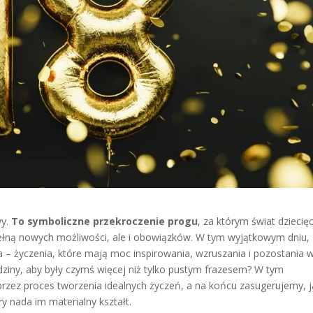
wy.
To symboliczne przekroczenie progu
, za którym świat dziecię
pełną nowych możliwości, ale i obowiązków. W tym wyjątkowym dniu,
 – życzenia, które mają moc inspirowania, wzruszania i pozostania 
rodziny, aby były czymś więcej niż tylko pustym frazesem? W tym
zez proces tworzenia idealnych życzeń, a na końcu zasugerujemy, j
 nada im materialny kształt.