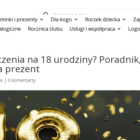
Wyszukiwarka
produktów
inki i prezenty
Dla kogo
Roczek dziecka
Za
logiczne
Rocznica ślubu
Usługi i współpraca
Logo
czenia na 18 urodziny? Poradnik
a prezent
we
|
0 komentarzy