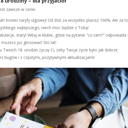
8 urodziny – dla przyjaciół
jest zawsze w cenie.
 lat! Koniec taryfy ulgowej! Od dziś za wszystko płacisz 100%. Ale za t
ystkiego najlepszego, niech moc będzie z Tobą!
ratulacje, stary! Witaj w klubie, gdzie na pytanie "co tam?" odpowiada 
ej możesz już głosować! Sto lat!
u Twoich 18. urodzin życzę Ci, żeby Twoje życie było jak dobrze
ez bugów i z częstymi, pozytywnymi aktualizacjami!