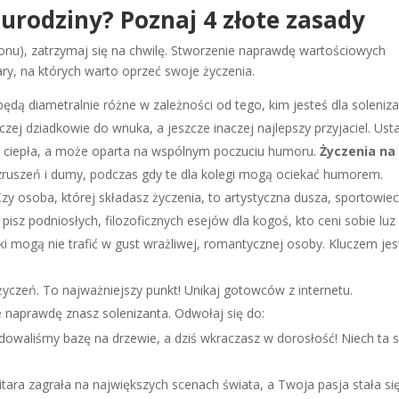
 urodziny? Poznaj 4 złote zasady
efonu), zatrzymaj się na chwilę. Stworzenie naprawdę wartościowych
ary, na których warto oprzeć swoje życzenia.
 będą diametralnie różne w zależności od tego, kim jesteś dla soleniza
czej dziadkowie do wnuka, a jeszcze inaczej najlepszy przyjaciel. Usta
na ciepła, a może oparta na wspólnym poczuciu humoru.
Życzenia na
ruszeń i dumy, podczas gdy te dla kolegi mogą ociekać humorem.
Czy osoba, której składasz życzenia, to artystyczna dusza, sportowiec
isz podniosłych, filozoficznych esejów dla kogoś, kto ceni sobie luz 
i mogą nie trafić w gust wrażliwej, romantycznej osoby. Kluczem jes
yczeń. To najważniejszy punkt! Unikaj gotowców z internetu.
że naprawdę znasz solenizanta. Odwołaj się do:
owaliśmy bazę na drzewie, a dziś wkraczasz w dorosłość! Niech ta
gitara zagrała na największych scenach świata, a Twoja pasja stała si