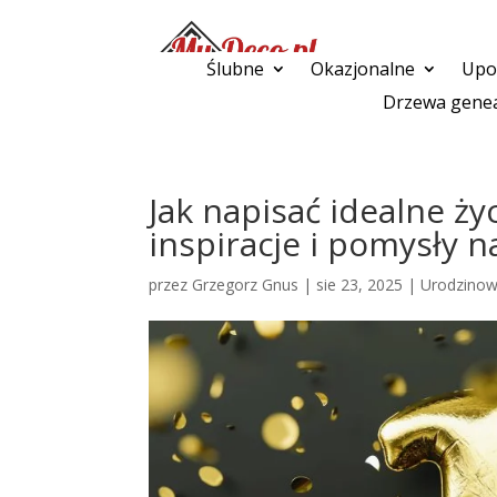
Ślubne
Okazjonalne
Upom
Drzewa genea
Jak napisać idealne ży
inspiracje i pomysły n
przez
Grzegorz Gnus
|
sie 23, 2025
|
Urodzino