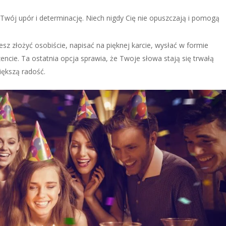
 Twój upór i determinację. Niech nigdy Cię nie opuszczają i pomogą
esz złożyć osobiście, napisać na pięknej karcie, wysłać w formie
cie. Ta ostatnia opcja sprawia, że Twoje słowa stają się trwałą
iększą radość.