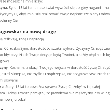
wsze możesz na mnie liczyć.
syna
: Synu, 18 lat temu nasz świat wywrócił się do góry nogami – na
 życzymy Ci, abyś miał siłę realizować swoje najśmielsze plany i odwa
ochamy Cię.
drogowskaz na nową drogę
refleksją, radą i inspiracją.
ów
: Córeczko/Synu, dorosłość to sztuka wyboru. Życzymy Ci, abyś za
ylko błyszczy. Niech Twoje decyzje będą Twoimi, a każdy błąd niech b
 głową.
czyny
: Kochanie, z okazji Twojego wejścia w dorosłość życzę Ci, aby
Jesteś silniejsza, niż myślisz i mądrzejsza, niż przypuszczasz. Niech t
mi słowami.
aka
: Stary, 18 lat to poważna sprawa! Życzę Ci, żebyś w tej całej
wiata i żebyś zawsze pamiętał, że prawdziwa siła mężczyzny leży w je
na nowej drodze!