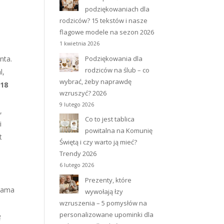
podziękowaniach dla
rodziców? 15 tekstów i nasze
flagowe modele na sezon 2026
1 kwietnia 2026
Podziękowania dla
nta.
rodziców na ślub – co
l,
wybrać, żeby naprawdę
 18
wzruszyć? 2026
9 lutego 2026
,
Co to jest tablica
i
powitalna na Komunię
t
Świętą i czy warto ją mieć?
Trendy 2026
6 lutego 2026
Prezenty, które
 sama
wywołają łzy
wzruszenia – 5 pomysłów na
personalizowane upominki dla
ę