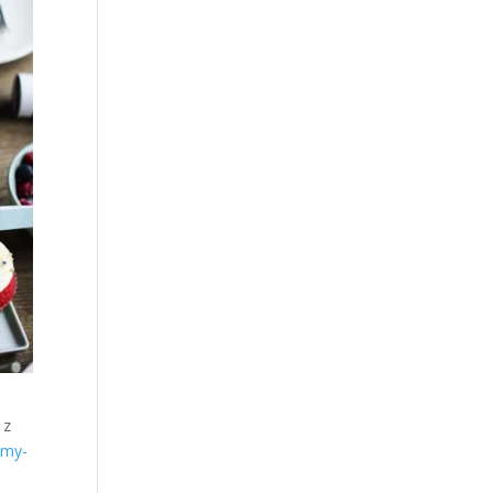
 z
u
my-