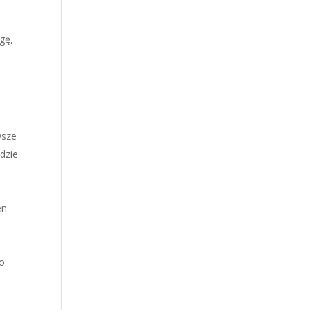
gę,
wsze
ędzie
ś
en
go