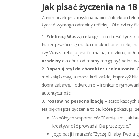
Jak pisać życzenia na 18
Zanim przelejesz myśli na papier (lub ekran tel
życzeń wymaga odrobiny refleksji. Oto cztery fil
Zdefiniuj Waszą relację
. Ton i treść życzeń
Inaczej zwróci się matka do ukochanej córki, ina
czy Wasza relacja jest formalna, rodzinna, peł
urodziny
dla córki od mamy mogą być pełne wz
Dopasuj styl do charakteru solenizanta
. 
mól książkowy, a może król każdej imprezy? Nie p
dobrą zabawę. I odwrotnie – ironiczne rymowank
autentyczność.
Postaw na personalizację
– serce każdych ż
Najpiękniejsze życzenia to te, które pokazują, 
Wspólnych wspomnień: "Pamiętam, jak bud
kreatywność prowadzi Cię przez życie."
Jego pasji i marzeń: "Życzę Ci, aby Twoja 