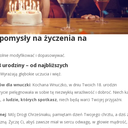
 pomysły na życzenia na
wolnie modyfikować i dopasowywać.
 urodziny – od najbliższych
Wyrażają głębokie uczucia i więź.
ków dla wnuczki
: Kochana Wnuczko, w dniu Twoich 18. urodzin
życie pielęgnowała w sobie tę niezwykłą wrażliwość i dobroć. Niech k
ą, a
ludzie, których spotkasz
, niech będą warci Twojej przyjaźni.
nej
: Mój Drogi Chrześniaku, pamiętam dzień Twojego chrztu, a dziś 
yzną. Życzę Ci, abyś zawsze miał w sercu odwagę, w głowie mądrość,