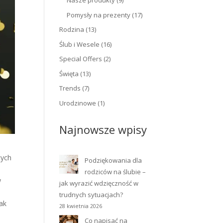
Nasze produkty
(9)
Pomysły na prezenty
(17)
Rodzina
(13)
Ślub i Wesele
(16)
Special Offers
(2)
Święta
(13)
Trends
(7)
Urodzinowe
(1)
Najnowsze wpisy
cych
Podziękowania dla
rodziców na ślubie –
w
jak wyrazić wdzięczność w
trudnych sytuacjach?
ak
28 kwietnia 2026
Co napisać na