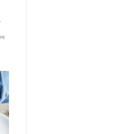
o
się