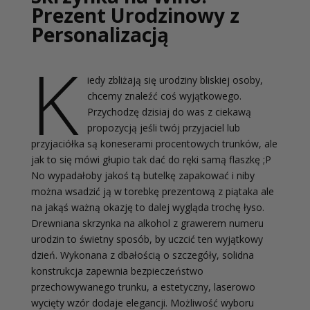
Prezent Urodzinowy z
Personalizacją
K
iedy zbliżają się urodziny bliskiej osoby,
chcemy znaleźć coś wyjątkowego.
Przychodzę dzisiaj do was z ciekawą
propozycją jeśli twój przyjaciel lub
przyjaciółka są koneserami procentowych trunków, ale
jak to się mówi głupio tak dać do ręki samą flaszkę ;P
No wypadałoby jakoś tą butelkę zapakować i niby
można wsadzić ją w torebkę prezentową z piątaka ale
na jakąś ważną okazję to dalej wygląda trochę łyso.
Drewniana skrzynka na alkohol z grawerem numeru
urodzin to świetny sposób, by uczcić ten wyjątkowy
dzień. Wykonana z dbałością o szczegóły, solidna
konstrukcja zapewnia bezpieczeństwo
przechowywanego trunku, a estetyczny, laserowo
wycięty wzór dodaje elegancji. Możliwość wyboru