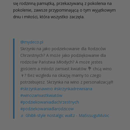
się rodzinną pamiątką, przekazywaną z pokolenia na
pokolenie, zawsze przypominającą o tym wyjątkowym
dniu i miłości, która wszystko zaczęła.
@mydeco.pl
Skrzynki na jako podziekowanie dla Rodziców
Chrzestnych? A może jako podziękowanie dla
rodziców Państwa Młodych? A może jestes
gościem a młodzi zamiast kwiatów 💐 chcą wino
🍷? Bez wzgledu na okazję mamy to czego
potrzebujesz. Skrzynka na wino z personalizacją!!!
#skrzynkanawino
#skrzynkadrewniana
#winozamiastkwiatów
#podziekowaniadlachrzestnych
#podziekowaniadlarodzicow
♬ Ghibli-style nostalgic waltz - MaSssuguMusic