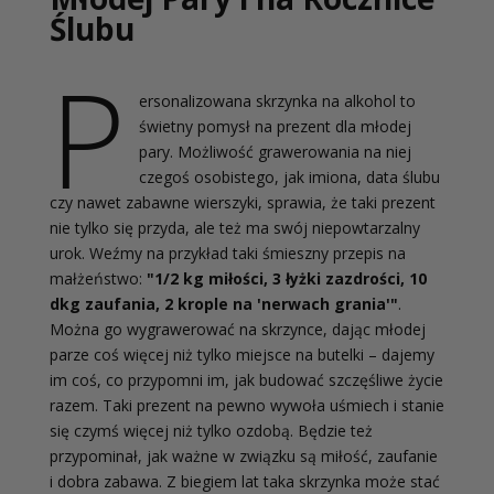
Ślubu
P
ersonalizowana skrzynka na alkohol to
świetny pomysł na prezent dla młodej
pary. Możliwość grawerowania na niej
czegoś osobistego, jak imiona, data ślubu
czy nawet zabawne wierszyki, sprawia, że taki prezent
nie tylko się przyda, ale też ma swój niepowtarzalny
urok. Weźmy na przykład taki śmieszny przepis na
małżeństwo:
"1/2 kg miłości, 3 łyżki zazdrości, 10
dkg zaufania, 2 krople na 'nerwach grania'"
.
Można go wygrawerować na skrzynce, dając młodej
parze coś więcej niż tylko miejsce na butelki – dajemy
im coś, co przypomni im, jak budować szczęśliwe życie
razem. Taki prezent na pewno wywoła uśmiech i stanie
się czymś więcej niż tylko ozdobą. Będzie też
przypominał, jak ważne w związku są miłość, zaufanie
i dobra zabawa. Z biegiem lat taka skrzynka może stać