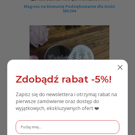
Magnes na Komunię Podziękowanie dla Gości
MD294
Zdobądź rabat -5%!
Zapisz się do newslettera i otrzymaj rabat na
pierwsze zamówienie oraz dostęp do
wyjątkowych, ekskluzywnych ofert ❤️
Magnes na Komunię Podziękowanie dla Gości
MD302