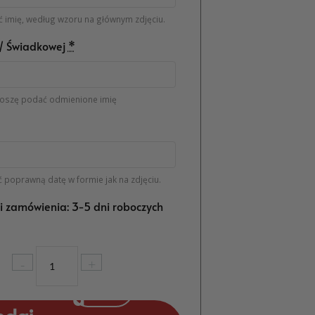
 imię, według wzoru na głównym zdjęciu.
/ Świadkowej
*
oszę podać odmienione imię
 poprawną datę w formie jak na zdjęciu.
ji zamówienia: 3-5 dni roboczych
ilość
-
+
Podziękowanie
dla
świadków