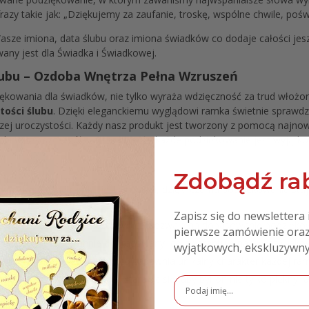
zy takie jak: „Dziękujemy za zaufanie, troskę, wspólne chwile, poświę
ze imiona, data ślubu oraz imiona świadków co dodaje całości jeszc
ny jest dla Świadka i Świadkowej.
lubu – Ozdoba Wnętrza Pełna Wzruszeń
iękowania dla świadków, nie tylko wyraża wdzięczność za trud włożo
tości ślubu
. Dzięki eleganckiemu wyglądowi ramka świetnie sprawdz
zej uroczystości. Każdy nasz produkt jest tworzony z pomocą najnow
obniejszy szczegół. To sprawia, że każde podziękowanie jest wyjątko
Zdobądź rab
rystyka
: Każda ramka jest unikalna, dzięki czemu podziękowania stają
Zapisz się do newslettera 
rujemy szeroki wybór wzorów, co pozwala na dopasowanie podziękowa
pierwsze zamówienie oraz
żdy detal jest starannie dopracowany, co gwarantuje najwyższą jakoś
wyjątkowych, ekskluzywny
t jest ręcznie wykańczany, co zapewnia unikalny charakter każdej ram
ektu podchodzimy z pasją, starając się, aby był on nie tylko piękny, 