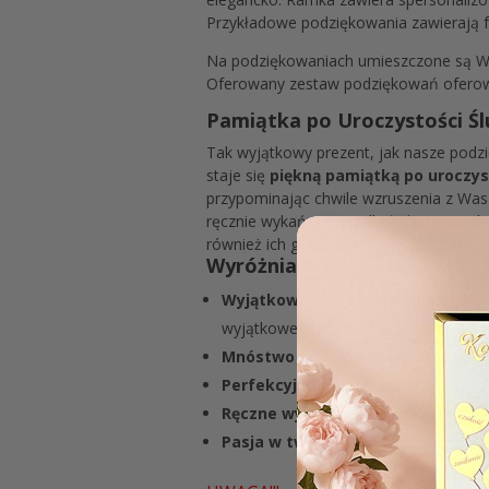
Przykładowe podziękowania zawierają fra
Na podziękowaniach umieszczone są Was
Oferowany zestaw podziękowań oferowa
Pamiątka po Uroczystości Ś
Tak wyjątkowy prezent, jak nasze podz
staje się
piękną pamiątką po uroczys
przypominając chwile wzruszenia z Was
ręcznie wykańczany z dbałością o najdr
również ich gości.
Wyróżnia Nas:
Wyjątkowa i niepowtarzalna kolo
wyjątkowe.
Mnóstwo wzorów do wyboru
: Ofe
Perfekcyjna jakość wykonania
: Ka
Ręczne wykończenie
: Każdy produk
Pasja w tworzeniu
: Do każdego proj