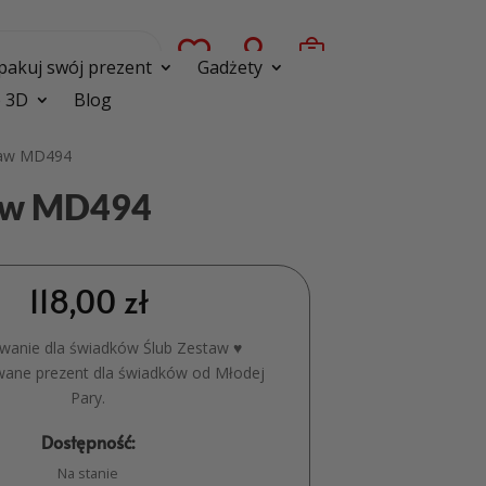



pakuj swój prezent
Gadżety
 3D
Blog
staw MD494
taw MD494
118,00
zł
wanie dla świadków Ślub Zestaw ♥
wane prezent dla świadków od Młodej
Pary.
Dostępność:
Na stanie