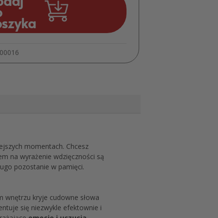
odaj
Ślub
o
Zestaw
oszyka
MD494
000016
niejszych momentach. Chcesz
obem na wyrażenie wdzięczności są
długo pozostanie w pamięci.
im wnętrzu kryje cudowne słowa
ntuje się niezwykle efektownie i
yrażające
emocje i uczucia
.