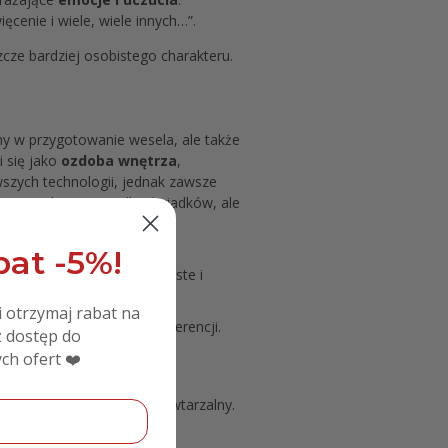
cenie i wiele, wiele innych…”.
ze bardziej osobistego charakteru.
ny w przygotowanie wesela, ale także
i się jako
ozdoba wnętrza
,
szych technologii, jednak zawsze
we i zachwyci nie tylko świadków, ale
at -5%!
 się jeszcze bardziej osobiste i
i otrzymaj rabat na
ń do indywidualnych preferencji.
 dostęp do
ć.
ch ofert ❤️
ki.
ale także wyjątkowy i niepowtarzalny.