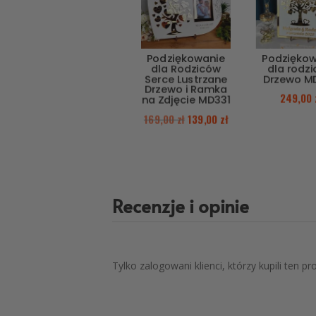
Podziękowanie
Podzięko
dla Rodziców
dla rodz
Serce Lustrzane
Drzewo M
Drzewo i Ramka
249,00
na Zdjęcie MD331
169,00
zł
139,00
zł
Recenzje i opinie
Tylko zalogowani klienci, którzy kupili ten p