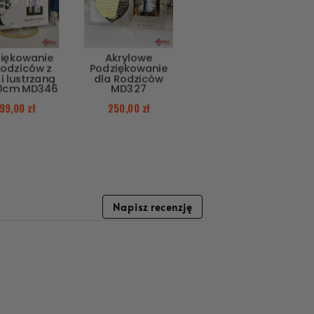
iękowanie
Akrylowe
rodziców z
Podziękowanie
i lustrzaną
dla Rodziców
0cm MD346
MD327
99,00
zł
250,00
zł
Napisz recenzję