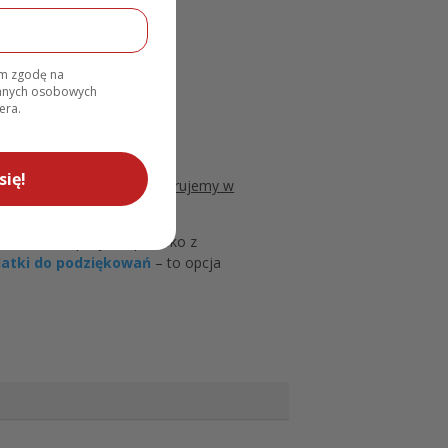
am zgodę na
danych osobowych
era.
zacji.
się!
łędy ortograficzne, nie ingerujemy w
ycznych.
t również specjalne pudełko z
atki do podziękowań
– to opcja