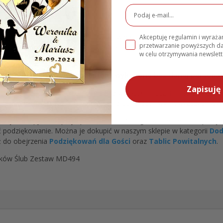
ch do personalizacji:
n (proszę nie pisać wszystkich liter wielkich)
Akceptuję regulamin i wyraż
przetwarzanie powyższych 
019 (prosimy zachować dokładnie taką formę daty)
w celu otrzymywania newslett
ariolu
(prosimy zachować odpowiednią odmianę)
wiek z danych produkty zostaną wykonane bez danej personali
Zapisuję 
literówki, błędną odmianę, pisanie wszystkimi dużymi literami czy b
dlatego prosimy o staranne podanie personalizacji wg
pow
yższych wyt
jak, rzepy samoprzylepne lub mini sztalugę, w ofercie dostępne jes
podziękowanie. Można je dokupić w naszym sklepie w kategorii
Dod
 do obejrzenia
Podziękowań dla Gości
oraz
Tablic Powitalnych
.
adków Ślub Zestaw MD494