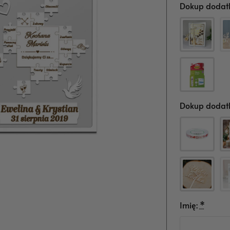
Dokup dodatk
Dokup dodatk
Imię:
*