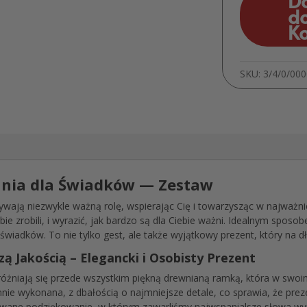
D
d
K
SKU:
3/4/0/00
nia dla Świadków — Zestaw
wają niezwykle ważną rolę, wspierając Cię i towarzysząc w najważ
ie zrobili, i wyrazić, jak bardzo są dla Ciebie ważni. Idealnym spos
świadków. To nie tylko gest, ale także wyjątkowy prezent, który na 
 Jakością – Elegancki i Osobisty Prezent
óżniają się przede wszystkim piękną drewnianą ramką, która w swo
nie wykonana, z dbałością o najmniejsze detale, co sprawia, że preze
owane podziękowanie, w którym zawarliśmy najwspanialsze słowa w