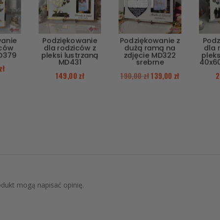
wanie
Podziękowanie
Podziękowanie z
Podz
iców
dla rodziców z
dużą ramą na
dla 
D379
pleksi lustrzaną
zdjęcie MD322
pleks
MD431
srebrne
40x6
zł
149,00
zł
190,00
zł
139,00
zł
2
rodukt mogą napisać opinię.