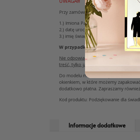
UWAGA!!!
Przy zamówieniu prosimy o podanie dany
1.) Imiona Pary Młodej:
Marta & Sebastia
2.) datę uroczystości:
21 października 2
3.) imię świadkowej i świadka: Pawle, M
W przypadku nie podania którejkol
Nie odpowiadamy za: wszelkiego rodzaju 
treść, tylko ją kopiujemy i drukujemy, 
Do modelu można dokupić dodatkowo sto
okienkiem, w które możemy zapakować 
dodatkowo płatna. Zapraszamy również
Kod produktu: Podziękowanie dla świ
Informacje dodatkowe