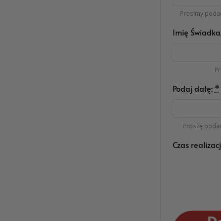
Prosimy podać
Imię Świadka
Pr
Podaj datę:
*
Proszę podać
Czas realizac