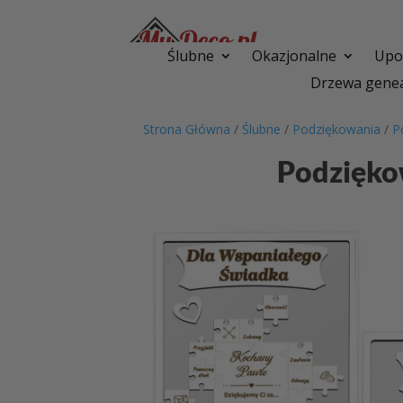
Ślubne
Okazjonalne
Upom
Drzewa genea
Strona Główna
/
Ślubne
/
Podziękowania
/
P
Podzięko